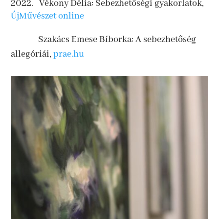
Vékony Délia: Sebezhetőségi gyakorlatok,
ÚjMűvészet
online
Szakács Emese Bíborka: A sebezhetőség
allegóriái,
prae.hu